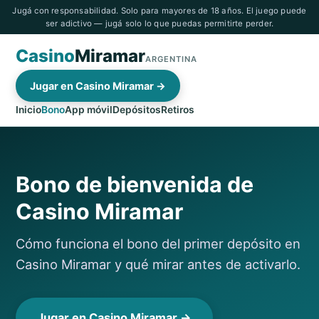
Jugá con responsabilidad. Solo para mayores de 18 años. El juego puede
ser adictivo — jugá solo lo que puedas permitirte perder.
Casino
Miramar
ARGENTINA
Jugar en Casino Miramar →
Inicio
Bono
App móvil
Depósitos
Retiros
Bono de bienvenida de
Casino Miramar
Cómo funciona el bono del primer depósito en
Casino Miramar y qué mirar antes de activarlo.
Jugar en Casino Miramar →