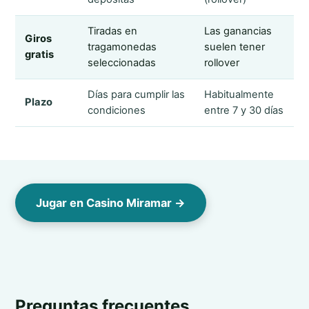
Tiradas en
Las ganancias
Giros
tragamonedas
suelen tener
gratis
seleccionadas
rollover
Días para cumplir las
Habitualmente
Plazo
condiciones
entre 7 y 30 días
Jugar en Casino Miramar →
Preguntas frecuentes